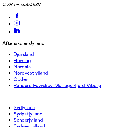
CVR-nr:
62531517
Aftenskoler Jylland
Djursland
Herning
Nordals
Nordvestjylland
Odder
Randers-Favrskov-Mariagerfjord-Viborg
---
Sydjylland
Sydøstjylland
Sønderjylland
Sydvestjylland