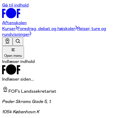
Gå til indhold
Aftenskolen
Kurser
Foredrag, debat og højskoler
Rejser, ture og
rundvisninger
Open menu
Indlæser indhold
Indlæser siden...
FOF's Landssekretariat
Peder Skrams Gade 5, 1.
1054 København K