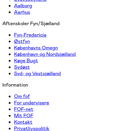
Aalborg
Aarhus
Aftenskoler Fyn/Sjælland
Fyn-Fredericia
Østfyn
Københavns Omegn
København og Nordsjælland
Køge Bugt
Sydøst
Syd- og Vestsjælland
Information
Om fof
For undervisere
FOF-net
Mit FOF
Kontakt
Privatlivspolitik