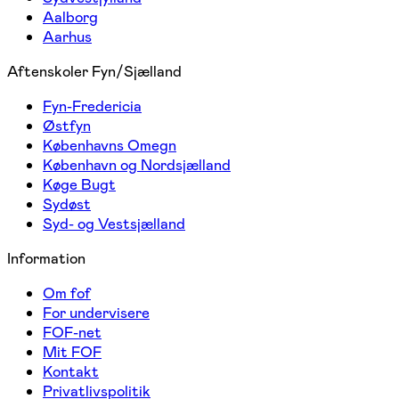
Aalborg
Aarhus
Aftenskoler Fyn/Sjælland
Fyn-Fredericia
Østfyn
Københavns Omegn
København og Nordsjælland
Køge Bugt
Sydøst
Syd- og Vestsjælland
Information
Om fof
For undervisere
FOF-net
Mit FOF
Kontakt
Privatlivspolitik