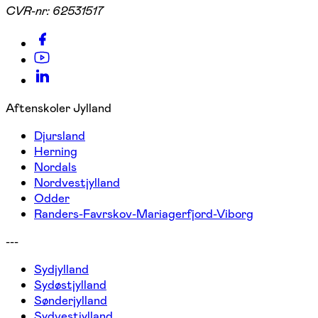
CVR-nr:
62531517
Aftenskoler Jylland
Djursland
Herning
Nordals
Nordvestjylland
Odder
Randers-Favrskov-Mariagerfjord-Viborg
---
Sydjylland
Sydøstjylland
Sønderjylland
Sydvestjylland