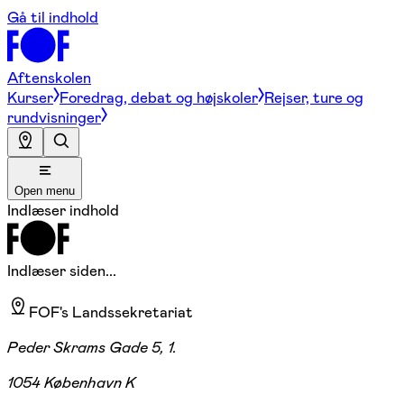
Gå til indhold
Aftenskolen
Kurser
Foredrag, debat og højskoler
Rejser, ture og
rundvisninger
Open menu
Indlæser indhold
Indlæser siden...
FOF's Landssekretariat
Peder Skrams Gade 5, 1.
1054 København K