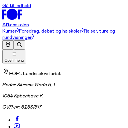
Gå til indhold
Aftenskolen
Kurser
Foredrag, debat og højskoler
Rejser, ture og
rundvisninger
Open menu
FOF's Landssekretariat
Peder Skrams Gade 5, 1.
1054 København K
CVR-nr:
62531517