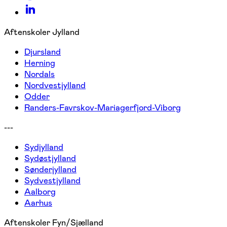
Aftenskoler Jylland
Djursland
Herning
Nordals
Nordvestjylland
Odder
Randers-Favrskov-Mariagerfjord-Viborg
---
Sydjylland
Sydøstjylland
Sønderjylland
Sydvestjylland
Aalborg
Aarhus
Aftenskoler Fyn/Sjælland