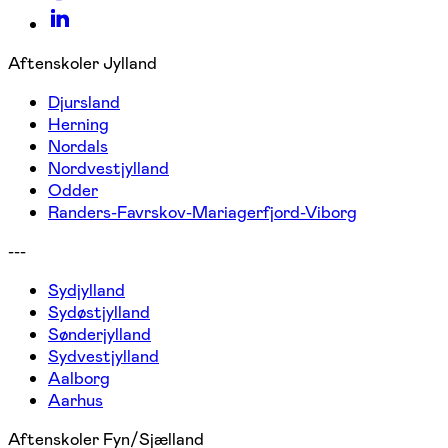
Aftenskoler Jylland
Djursland
Herning
Nordals
Nordvestjylland
Odder
Randers-Favrskov-Mariagerfjord-Viborg
---
Sydjylland
Sydøstjylland
Sønderjylland
Sydvestjylland
Aalborg
Aarhus
Aftenskoler Fyn/Sjælland