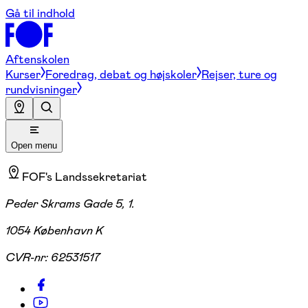
Gå til indhold
Aftenskolen
Kurser
Foredrag, debat og højskoler
Rejser, ture og
rundvisninger
Open menu
FOF's Landssekretariat
Peder Skrams Gade 5, 1.
1054 København K
CVR-nr:
62531517