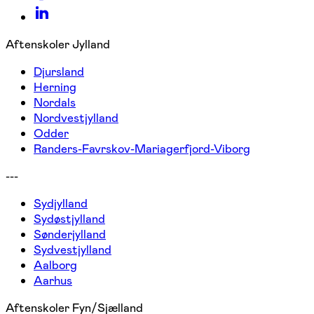
Aftenskoler Jylland
Djursland
Herning
Nordals
Nordvestjylland
Odder
Randers-Favrskov-Mariagerfjord-Viborg
---
Sydjylland
Sydøstjylland
Sønderjylland
Sydvestjylland
Aalborg
Aarhus
Aftenskoler Fyn/Sjælland