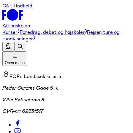
Gå til indhold
Aftenskolen
Kurser
Foredrag, debat og højskoler
Rejser, ture og
rundvisninger
Open menu
FOF's Landssekretariat
Peder Skrams Gade 5, 1.
1054 København K
CVR-nr:
62531517