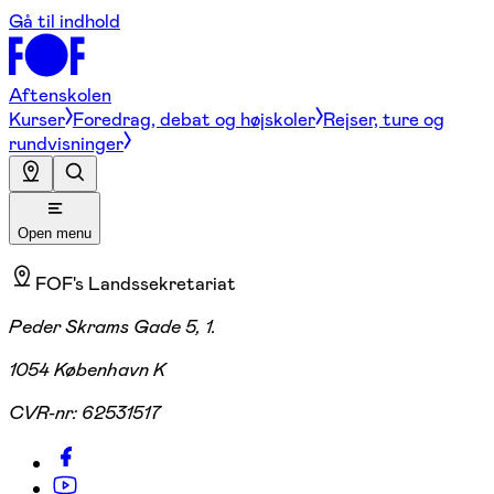
Gå til indhold
Aftenskolen
Kurser
Foredrag, debat og højskoler
Rejser, ture og
rundvisninger
Open menu
FOF's Landssekretariat
Peder Skrams Gade 5, 1.
1054 København K
CVR-nr:
62531517