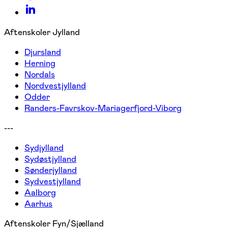
Aftenskoler Jylland
Djursland
Herning
Nordals
Nordvestjylland
Odder
Randers-Favrskov-Mariagerfjord-Viborg
---
Sydjylland
Sydøstjylland
Sønderjylland
Sydvestjylland
Aalborg
Aarhus
Aftenskoler Fyn/Sjælland