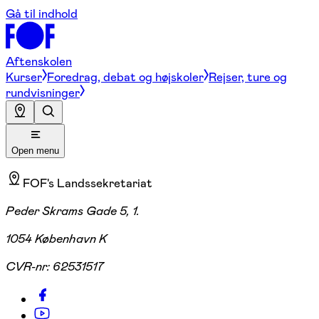
Gå til indhold
Aftenskolen
Kurser
Foredrag, debat og højskoler
Rejser, ture og
rundvisninger
Open menu
FOF's Landssekretariat
Peder Skrams Gade 5, 1.
1054 København K
CVR-nr:
62531517