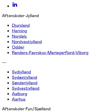
Aftenskoler Jylland
Djursland
Herning
Nordals
Nordvestjylland
Odder
Randers-Favrskov-Mariagerfjord-Viborg
---
Sydjylland
Sydøstjylland
Sønderjylland
Sydvestjylland
Aalborg
Aarhus
Aftenskoler Fyn/Sjælland