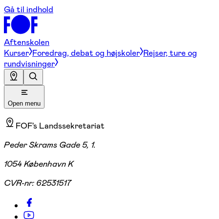
Gå til indhold
Aftenskolen
Kurser
Foredrag, debat og højskoler
Rejser, ture og
rundvisninger
Open menu
FOF's Landssekretariat
Peder Skrams Gade 5, 1.
1054 København K
CVR-nr:
62531517