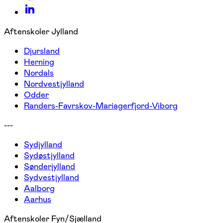
Aftenskoler Jylland
Djursland
Herning
Nordals
Nordvestjylland
Odder
Randers-Favrskov-Mariagerfjord-Viborg
---
Sydjylland
Sydøstjylland
Sønderjylland
Sydvestjylland
Aalborg
Aarhus
Aftenskoler Fyn/Sjælland