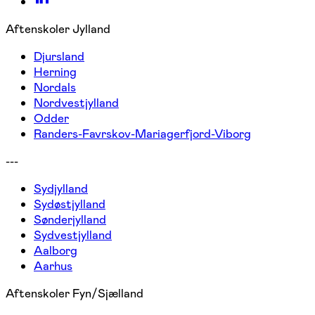
Aftenskoler Jylland
Djursland
Herning
Nordals
Nordvestjylland
Odder
Randers-Favrskov-Mariagerfjord-Viborg
---
Sydjylland
Sydøstjylland
Sønderjylland
Sydvestjylland
Aalborg
Aarhus
Aftenskoler Fyn/Sjælland