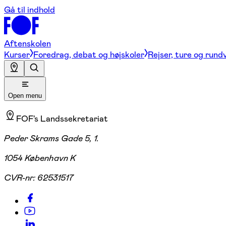
Gå til indhold
Aftenskolen
Kurser
Foredrag, debat og højskoler
Rejser, ture og rund
Open menu
FOF's Landssekretariat
Peder Skrams Gade 5, 1.
1054 København K
CVR-nr:
62531517