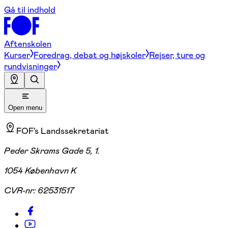
Gå til indhold
Aftenskolen
Kurser
Foredrag, debat og højskoler
Rejser, ture og
rundvisninger
Open menu
FOF's Landssekretariat
Peder Skrams Gade 5, 1.
1054 København K
CVR-nr:
62531517