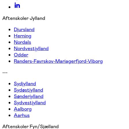
Aftenskoler Jylland
Djursland
Herning
Nordals
Nordvestjylland
Odder
Randers-Favrskov-Mariagerfjord-Viborg
---
Sydjylland
Sydøstjylland
Sønderjylland
Sydvestjylland
Aalborg
Aarhus
Aftenskoler Fyn/Sjælland