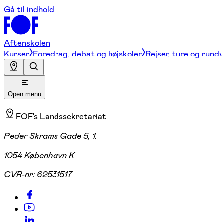
Gå til indhold
Aftenskolen
Kurser
Foredrag, debat og højskoler
Rejser, ture og rund
Open menu
FOF's Landssekretariat
Peder Skrams Gade 5, 1.
1054 København K
CVR-nr:
62531517