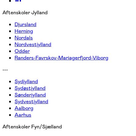
Aftenskoler Jylland
Djursland
Herning
Nordals
Nordvestjylland
Odder
Randers-Favrskov-Mariagerfjord-Viborg
---
Sydjylland
Sydøstjylland
Sønderjylland
Sydvestjylland
Aalborg
Aarhus
Aftenskoler Fyn/Sjælland