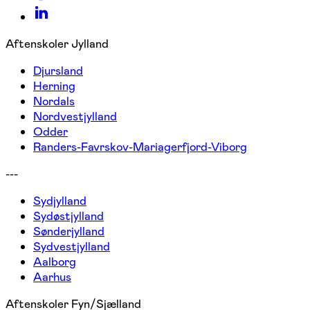
Aftenskoler Jylland
Djursland
Herning
Nordals
Nordvestjylland
Odder
Randers-Favrskov-Mariagerfjord-Viborg
---
Sydjylland
Sydøstjylland
Sønderjylland
Sydvestjylland
Aalborg
Aarhus
Aftenskoler Fyn/Sjælland