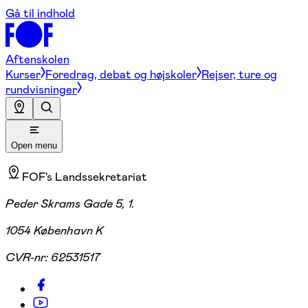
Gå til indhold
Aftenskolen
Kurser
Foredrag, debat og højskoler
Rejser, ture og
rundvisninger
Open menu
FOF's Landssekretariat
Peder Skrams Gade 5, 1.
1054 København K
CVR-nr:
62531517