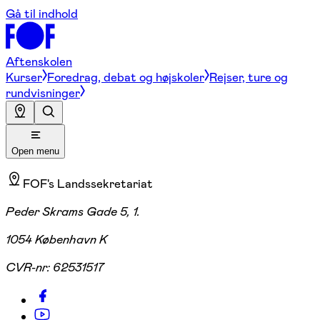
Gå til indhold
Aftenskolen
Kurser
Foredrag, debat og højskoler
Rejser, ture og
rundvisninger
Open menu
FOF's Landssekretariat
Peder Skrams Gade 5, 1.
1054 København K
CVR-nr:
62531517