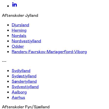
Aftenskoler Jylland
Djursland
Herning
Nordals
Nordvestjylland
Odder
Randers-Favrskov-Mariagerfjord-Viborg
---
Sydjylland
Sydøstjylland
Sønderjylland
Sydvestjylland
Aalborg
Aarhus
Aftenskoler Fyn/Sjælland