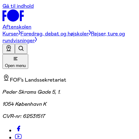
Gå til indhold
Aftenskolen
Kurser
Foredrag, debat og højskoler
Rejser, ture og
rundvisninger
Open menu
FOF's Landssekretariat
Peder Skrams Gade 5, 1.
1054 København K
CVR-nr:
62531517