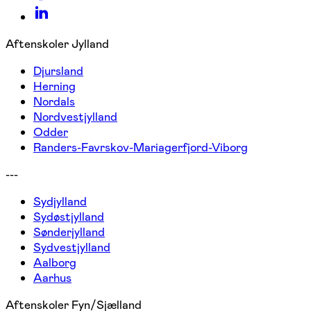
Aftenskoler Jylland
Djursland
Herning
Nordals
Nordvestjylland
Odder
Randers-Favrskov-Mariagerfjord-Viborg
---
Sydjylland
Sydøstjylland
Sønderjylland
Sydvestjylland
Aalborg
Aarhus
Aftenskoler Fyn/Sjælland