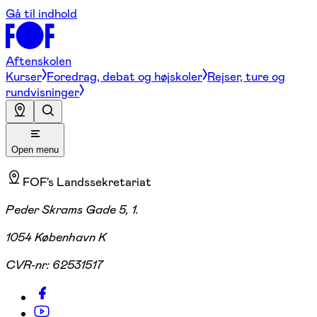
Gå til indhold
Aftenskolen
Kurser
Foredrag, debat og højskoler
Rejser, ture og
rundvisninger
Open menu
FOF's Landssekretariat
Peder Skrams Gade 5, 1.
1054 København K
CVR-nr:
62531517