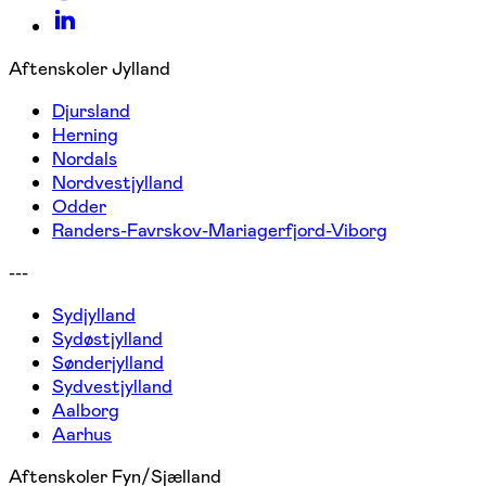
Aftenskoler Jylland
Djursland
Herning
Nordals
Nordvestjylland
Odder
Randers-Favrskov-Mariagerfjord-Viborg
---
Sydjylland
Sydøstjylland
Sønderjylland
Sydvestjylland
Aalborg
Aarhus
Aftenskoler Fyn/Sjælland