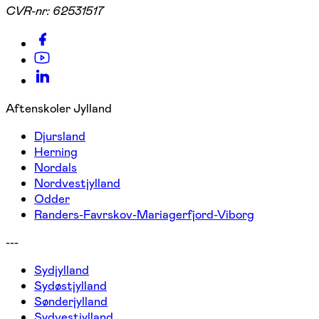
CVR-nr:
62531517
Aftenskoler Jylland
Djursland
Herning
Nordals
Nordvestjylland
Odder
Randers-Favrskov-Mariagerfjord-Viborg
---
Sydjylland
Sydøstjylland
Sønderjylland
Sydvestjylland