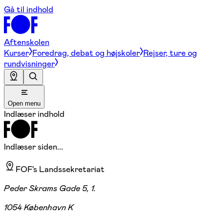
Gå til indhold
Aftenskolen
Kurser
Foredrag, debat og højskoler
Rejser, ture og
rundvisninger
Open menu
Indlæser indhold
Indlæser siden...
FOF's Landssekretariat
Peder Skrams Gade 5, 1.
1054 København K