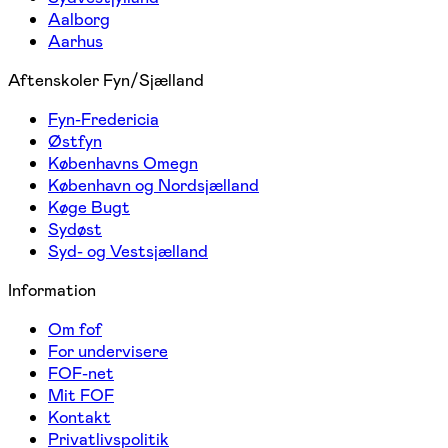
Aalborg
Aarhus
Aftenskoler Fyn/Sjælland
Fyn-Fredericia
Østfyn
Københavns Omegn
København og Nordsjælland
Køge Bugt
Sydøst
Syd- og Vestsjælland
Information
Om fof
For undervisere
FOF-net
Mit FOF
Kontakt
Privatlivspolitik