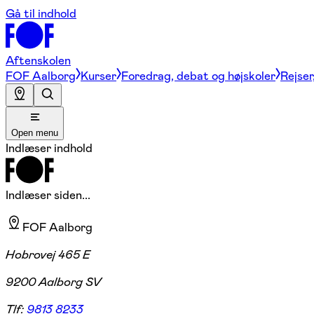
Gå til indhold
Aftenskolen
FOF Aalborg
Kurser
Foredrag, debat og højskoler
Rejser
Open menu
Indlæser indhold
Indlæser siden...
FOF Aalborg
Hobrovej 465 E
9200 Aalborg SV
Tlf:
9813 8233