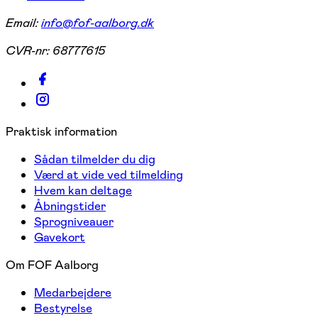
Email:
info@fof-aalborg.dk
CVR-nr:
68777615
Praktisk information
Sådan tilmelder du dig
Værd at vide ved tilmelding
Hvem kan deltage
Åbningstider
Sprogniveauer
Gavekort
Om FOF Aalborg
Medarbejdere
Bestyrelse