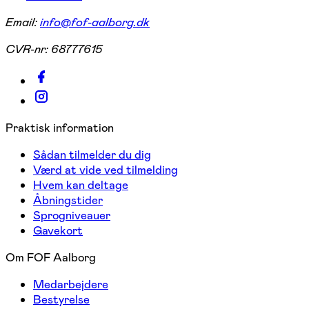
Email:
info@fof-aalborg.dk
CVR-nr:
68777615
Praktisk information
Sådan tilmelder du dig
Værd at vide ved tilmelding
Hvem kan deltage
Åbningstider
Sprogniveauer
Gavekort
Om FOF Aalborg
Medarbejdere
Bestyrelse