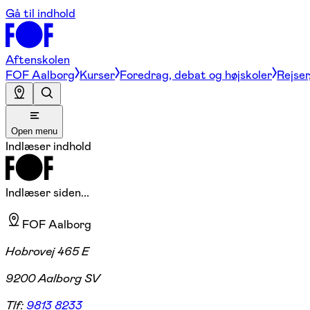
Gå til indhold
Aftenskolen
FOF Aalborg
Kurser
Foredrag, debat og højskoler
Rejser
Open menu
Indlæser indhold
Indlæser siden...
FOF Aalborg
Hobrovej 465 E
9200 Aalborg SV
Tlf:
9813 8233