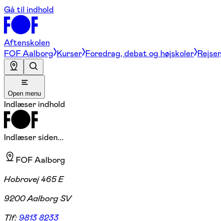
Gå til indhold
Aftenskolen
FOF Aalborg
Kurser
Foredrag, debat og højskoler
Rejser
Open menu
Indlæser indhold
Indlæser siden...
FOF Aalborg
Hobrovej 465 E
9200 Aalborg SV
Tlf:
9813 8233