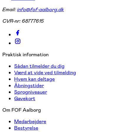
Email:
info@fof-aalborg.dk
CVR-nr:
68777615
Praktisk information
Sådan tilmelder du dig
Værd at vide ved tilmelding
Hvem kan deltage
Åbningstider
Sprogniveauer
Gavekort
Om FOF Aalborg
Medarbejdere
Bestyrelse