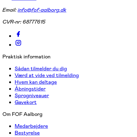
Email:
info@fof-aalborg.dk
CVR-nr:
68777615
Praktisk information
Sådan tilmelder du dig
Værd at vide ved tilmelding
Hvem kan deltage
Åbningstider
Sprogniveauer
Gavekort
Om FOF Aalborg
Medarbejdere
Bestyrelse