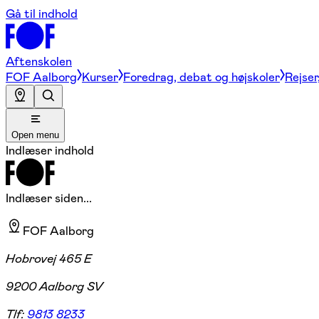
Gå til indhold
Aftenskolen
FOF Aalborg
Kurser
Foredrag, debat og højskoler
Rejser
Open menu
Indlæser indhold
Indlæser siden...
FOF Aalborg
Hobrovej 465 E
9200 Aalborg SV
Tlf:
9813 8233