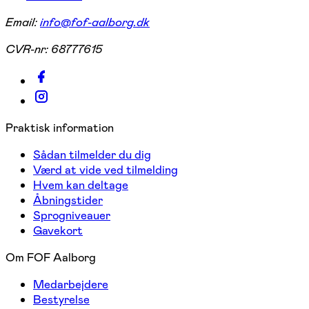
Email:
info@fof-aalborg.dk
CVR-nr:
68777615
Praktisk information
Sådan tilmelder du dig
Værd at vide ved tilmelding
Hvem kan deltage
Åbningstider
Sprogniveauer
Gavekort
Om FOF Aalborg
Medarbejdere
Bestyrelse