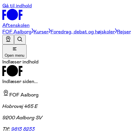
Gå til indhold
Aftenskolen
FOF Aalborg
Kurser
Foredrag, debat og højskoler
Rejser
Open menu
Indlæser indhold
Indlæser siden...
FOF Aalborg
Hobrovej 465 E
9200 Aalborg SV
Tlf:
9813 8233