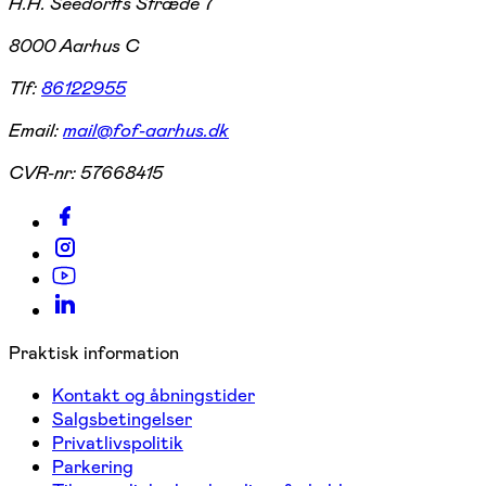
H.H. Seedorffs Stræde 7
8000 Aarhus C
Tlf:
86122955
Email:
mail@fof-aarhus.dk
CVR-nr:
57668415
Praktisk information
Kontakt og åbningstider
Salgsbetingelser
Privatlivspolitik
Parkering