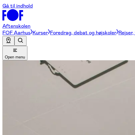
Gå til indhold
Aftenskolen
FOF Aarhus
Kurser
Foredrag, debat og højskoler
Rejser,
Open menu