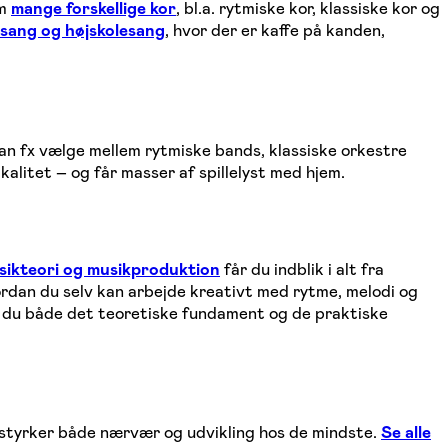
em
mange forskellige kor
, bl.a. rytmiske kor, klassiske kor og
ssang og højskolesang
, hvor der er kaffe på kanden,
kan fx vælge mellem rytmiske bands, klassiske orkestre
kalitet – og får masser af spillelyst med hjem.
sikteori og musikproduktion
får du indblik i alt fra
vordan du selv kan arbejde kreativt med rytme, melodi og
r du både det teoretiske fundament og de praktiske
e styrker både nærvær og udvikling hos de mindste.
Se alle