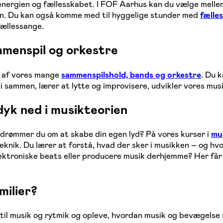
energien og fællesskabet. I FOF Aarhus kan du vælge mell
en. Du kan også komme med til hyggelige stunder med
fælle
fællessange.
mmenspil og orkestre
et af vores mange
sammenspilshold, bands og orkestre
. Du 
vi sammen, lærer at lytte og improvisere, udvikler vores musi
yk ned i musikteorien
drømmer du om at skabe din egen lyd? På vores kurser i
mu
teknik. Du lærer at forstå, hvad der sker i musikken – og h
lektroniske beats eller producere musik derhjemme? Her få
milier?
d til musik og rytmik og opleve, hvordan musik og bevægels