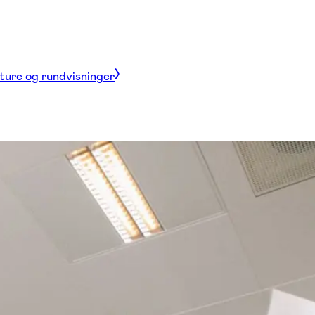
 ture og rundvisninger