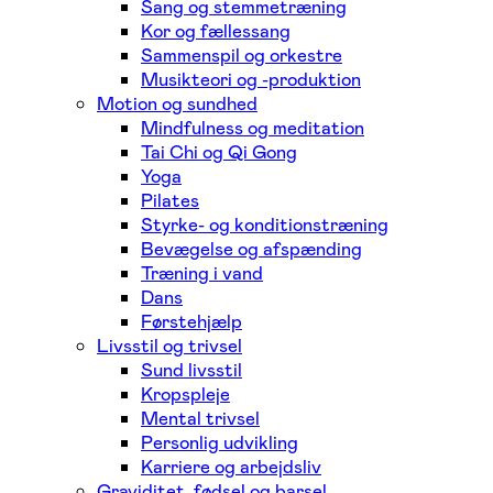
Sang og stemmetræning
Kor og fællessang
Sammenspil og orkestre
Musikteori og -produktion
Motion og sundhed
Mindfulness og meditation
Tai Chi og Qi Gong
Yoga
Pilates
Styrke- og konditionstræning
Bevægelse og afspænding
Træning i vand
Dans
Førstehjælp
Livsstil og trivsel
Sund livsstil
Kropspleje
Mental trivsel
Personlig udvikling
Karriere og arbejdsliv
Graviditet, fødsel og barsel