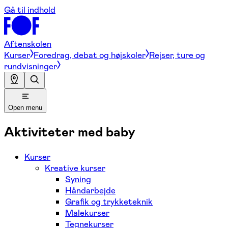
Gå til indhold
Aftenskolen
Kurser
Foredrag, debat og højskoler
Rejser, ture og
rundvisninger
Open menu
Aktiviteter med baby
Kurser
Kreative kurser
Syning
Håndarbejde
Grafik og trykketeknik
Malekurser
Tegnekurser