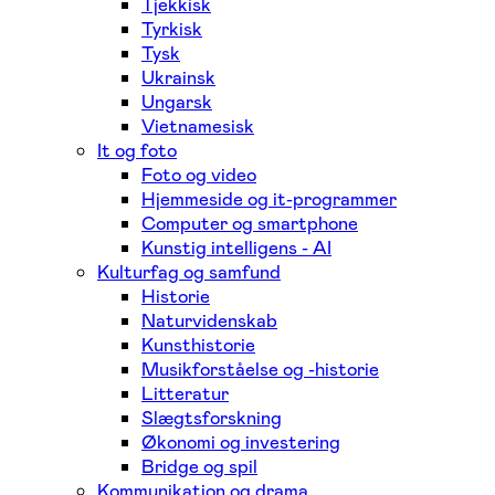
Tjekkisk
Tyrkisk
Tysk
Ukrainsk
Ungarsk
Vietnamesisk
It og foto
Foto og video
Hjemmeside og it-programmer
Computer og smartphone
Kunstig intelligens - AI
Kulturfag og samfund
Historie
Naturvidenskab
Kunsthistorie
Musikforståelse og -historie
Litteratur
Slægtsforskning
Økonomi og investering
Bridge og spil
Kommunikation og drama