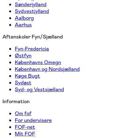
Sønderjylland
Sydvestjylland
Aalborg
Aarhus
Aftenskoler Fyn/Sjælland
Fyn-Fredericia
Østfyn
Københavns Omegn
København og Nordsjælland
Køge Bugt
Sydøst
Syd- og Vestsjælland
Information
Om fof
For undervisere
FOF-net
Mit FOF