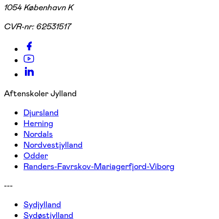
1054 København K
CVR-nr:
62531517
Aftenskoler Jylland
Djursland
Herning
Nordals
Nordvestjylland
Odder
Randers-Favrskov-Mariagerfjord-Viborg
---
Sydjylland
Sydøstjylland