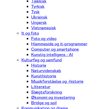
Tjekkisk
Tyrkisk
Tysk
Ukrainsk
Ungarsk
Vietnamesisk
It og foto
Foto og video
Hjemmeside og it-programmer
Computer og smartphone
Kunstig intelligens - AI
Kulturfag og samfund
Historie
Naturvidenskab
Kunsthistorie
Musikforståelse og -historie
Litteratur
Slægtsforskning
Økonomi og investering
Bridge og spil
Kommunikation og drama