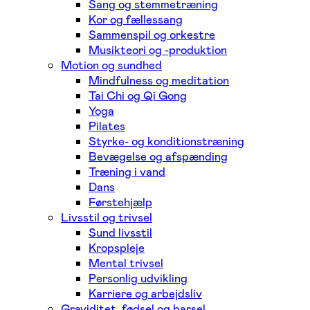
Sang og stemmetræning
Kor og fællessang
Sammenspil og orkestre
Musikteori og -produktion
Motion og sundhed
Mindfulness og meditation
Tai Chi og Qi Gong
Yoga
Pilates
Styrke- og konditionstræning
Bevægelse og afspænding
Træning i vand
Dans
Førstehjælp
Livsstil og trivsel
Sund livsstil
Kropspleje
Mental trivsel
Personlig udvikling
Karriere og arbejdsliv
Graviditet, fødsel og barsel