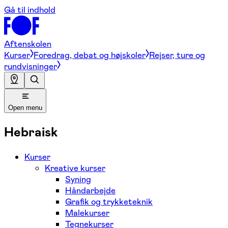
Gå til indhold
Aftenskolen
Kurser
Foredrag, debat og højskoler
Rejser, ture og
rundvisninger
Open menu
Hebraisk
Kurser
Kreative kurser
Syning
Håndarbejde
Grafik og trykketeknik
Malekurser
Tegnekurser