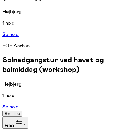
Højbjerg
1 hold
Se hold
FOF Aarhus
Solnedgangstur ved havet og
bålmiddag (workshop)
Højbjerg
1 hold
Se hold
Ryd filtre
Filtrér
1