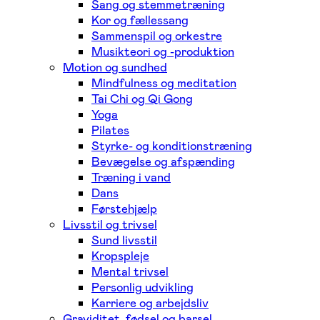
Sang og stemmetræning
Kor og fællessang
Sammenspil og orkestre
Musikteori og -produktion
Motion og sundhed
Mindfulness og meditation
Tai Chi og Qi Gong
Yoga
Pilates
Styrke- og konditionstræning
Bevægelse og afspænding
Træning i vand
Dans
Førstehjælp
Livsstil og trivsel
Sund livsstil
Kropspleje
Mental trivsel
Personlig udvikling
Karriere og arbejdsliv
Graviditet, fødsel og barsel