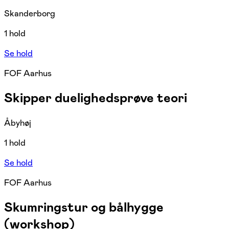
Skanderborg
1 hold
Se hold
FOF Aarhus
Skipper duelighedsprøve teori
Åbyhøj
1 hold
Se hold
FOF Aarhus
Skumringstur og bålhygge
(workshop)