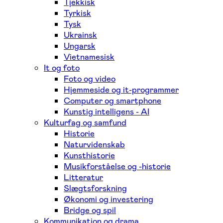
Tjekkisk
Tyrkisk
Tysk
Ukrainsk
Ungarsk
Vietnamesisk
It og foto
Foto og video
Hjemmeside og it-programmer
Computer og smartphone
Kunstig intelligens - AI
Kulturfag og samfund
Historie
Naturvidenskab
Kunsthistorie
Musikforståelse og -historie
Litteratur
Slægtsforskning
Økonomi og investering
Bridge og spil
Kommunikation og drama