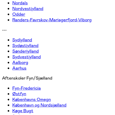
Nordals
Nordvestjylland
Odder
Randers-Favrskov-Mariagerfjord-Viborg
---
Sydjylland
Sydøstjylland
Sønderjylland
Sydvestjylland
Aalborg
Aarhus
Aftenskoler Fyn/Sjælland
Fyn-Fredericia
Østfyn
Københavns Omegn
København og Nordsjælland
Køge Bugt