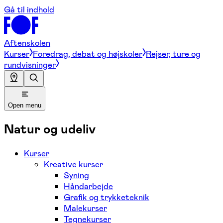
Gå til indhold
Aftenskolen
Kurser
Foredrag, debat og højskoler
Rejser, ture og
rundvisninger
Open menu
Natur og udeliv
Kurser
Kreative kurser
Syning
Håndarbejde
Grafik og trykketeknik
Malekurser
Tegnekurser