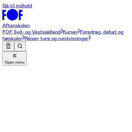
Gå til indhold
Aftenskolen
FOF Syd- og Vestsjælland
Kurser
Foredrag, debat og
højskoler
Rejser, ture og rundvisninger
Open menu