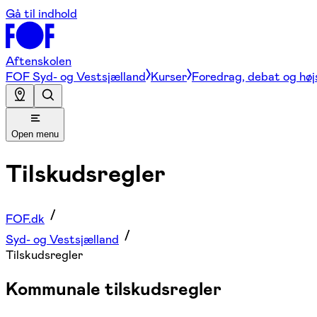
Gå til indhold
Aftenskolen
FOF Syd- og Vestsjælland
Kurser
Foredrag, debat og høj
Open menu
Tilskudsregler
FOF.dk
Syd- og Vestsjælland
Tilskudsregler
Kommunale tilskudsregler