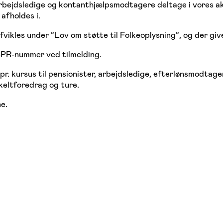
bejdsledige og kontanthjælpsmodtagere deltage i vores akti
afholdes i.
fvikles under ”Lov om støtte til Folkeoplysning”, og der giv
 CPR-nummer ved tilmelding.
pr. kursus til pensionister, arbejdsledige, efterlønsmod
keltforedrag og ture.
e.