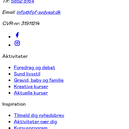
Tlf:
5852 8164
Email:
info@fof-sydvest.dk
CVR-nr:
31911214
Aktiviteter
Foredrag og debat
Sund livsstil
Gravid, baby og familie
Kreative kurser
Aktuelle kurser
Inspiration
Tilmeld dig nyhedsbrev
Aktiviteter nær dig
Kursusprogram