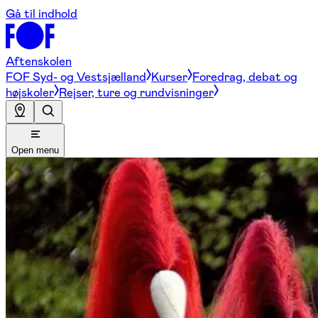
Gå til indhold
Aftenskolen
FOF Syd- og Vestsjælland
Kurser
Foredrag, debat og
højskoler
Rejser, ture og rundvisninger
Open menu