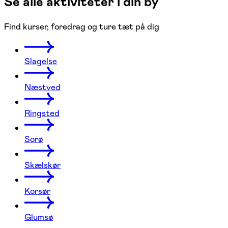
Se alle aktiviteter i din by
Find kurser, foredrag og ture tæt på dig
Slagelse
Næstved
Ringsted
Sorø
Skælskør
Korsør
Glumsø