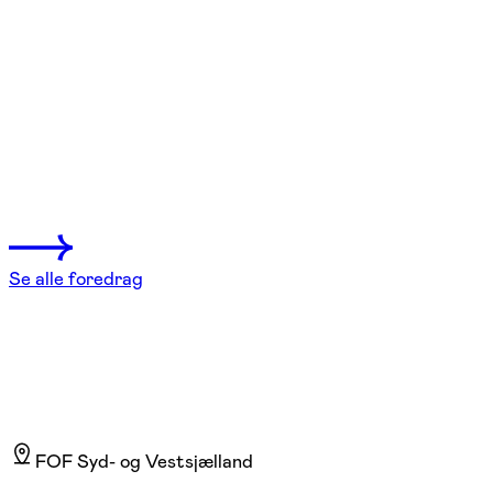
FOF Syd- og Vestsjælland
Se hold
Olivenolie - Foredrag med smagning
Ringsted
1 hold
Se alle foredrag
FOF Syd- og Vestsjælland