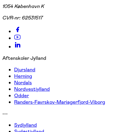
1054 København K
CVR-nr:
62531517
Aftenskoler Jylland
Djursland
Herning
Nordals
Nordvestjylland
Odder
Randers-Favrskov-Mariagerfjord-Viborg
---
Sydjylland
Sydøstjylland