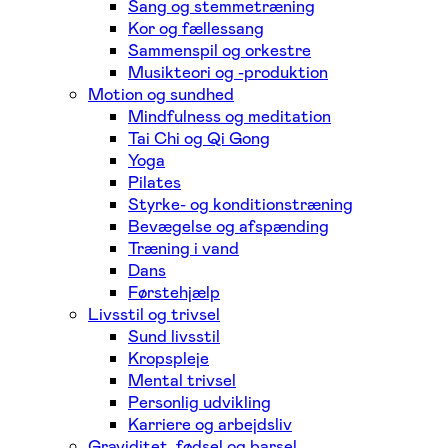
Sang og stemmetræning
Kor og fællessang
Sammenspil og orkestre
Musikteori og -produktion
Motion og sundhed
Mindfulness og meditation
Tai Chi og Qi Gong
Yoga
Pilates
Styrke- og konditionstræning
Bevægelse og afspænding
Træning i vand
Dans
Førstehjælp
Livsstil og trivsel
Sund livsstil
Kropspleje
Mental trivsel
Personlig udvikling
Karriere og arbejdsliv
Graviditet, fødsel og barsel