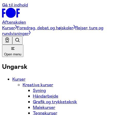
Gå til indhold
Aftenskolen
Kurser
Foredrag, debat og højskoler
Rejser, ture og
rundvisninger
Open menu
Ungarsk
Kurser
Kreative kurser
Syning
Håndarbejde
Grafik og trykketeknik
Malekurser
Tegnekurser