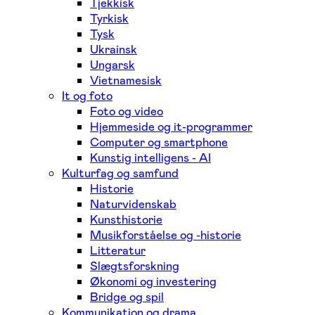
Tjekkisk
Tyrkisk
Tysk
Ukrainsk
Ungarsk
Vietnamesisk
It og foto
Foto og video
Hjemmeside og it-programmer
Computer og smartphone
Kunstig intelligens - AI
Kulturfag og samfund
Historie
Naturvidenskab
Kunsthistorie
Musikforståelse og -historie
Litteratur
Slægtsforskning
Økonomi og investering
Bridge og spil
Kommunikation og drama