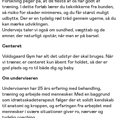
Forskning peger på, at de fleste af os har godt af
træning. I dette forløb lærer du teknikkerne fra bunden,
så risiko for skader minimeres, og du får størst muligt
udbytte. Der er en tydelig rød tråd gennem ugerne, så du
kan mærke udviklingen.
Undervejs taler vi også om sundhed, vægttab og de
emner, der naturligt opstår, når man er på barsel.
Centeret
Voldsgaard Gym har alt det udstyr der skal bruges. Når
vi træner, er centeret kun åbent for holdet, så der er
god plads og ro til både dig og baby.
Om underviseren
Underviseren har 25 års erfaring med behandling,
træning og arbejde med mennesker. Med en baggrund
som idrætsskadeterapeut følger der et solidt kendskab
til anatomi og kroppen, og erfaringen fra arbejdet med
mennesker i svære situationer giver ro, nærvær og
tydelig coaching.