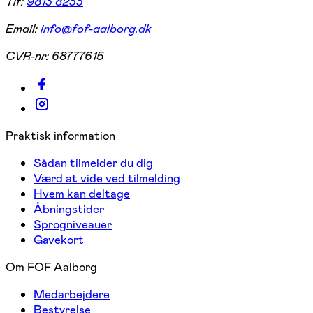
Tlf:
9813 8233
Email:
info@fof-aalborg.dk
CVR-nr:
68777615
Praktisk information
Sådan tilmelder du dig
Værd at vide ved tilmelding
Hvem kan deltage
Åbningstider
Sprogniveauer
Gavekort
Om FOF Aalborg
Medarbejdere
Bestyrelse