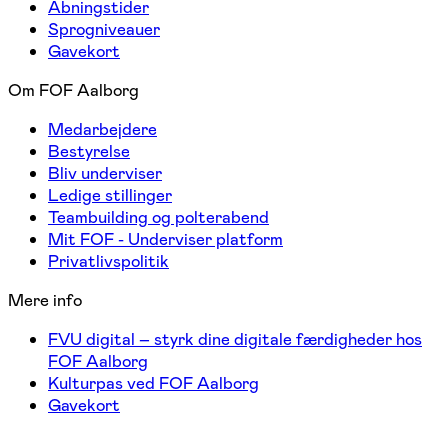
Åbningstider
Sprogniveauer
Gavekort
Om FOF Aalborg
Medarbejdere
Bestyrelse
Bliv underviser
Ledige stillinger
Teambuilding og polterabend
Mit FOF - Underviser platform
Privatlivspolitik
Mere info
FVU digital – styrk dine digitale færdigheder hos
FOF Aalborg
Kulturpas ved FOF Aalborg
Gavekort