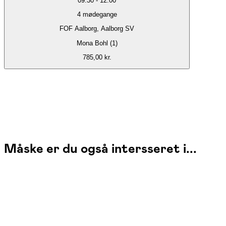
09:30
-
12:00
4
mødegange
FOF Aalborg, Aalborg SV
Mona Bohl (1)
785,00 kr.
Måske er du også intersseret i...