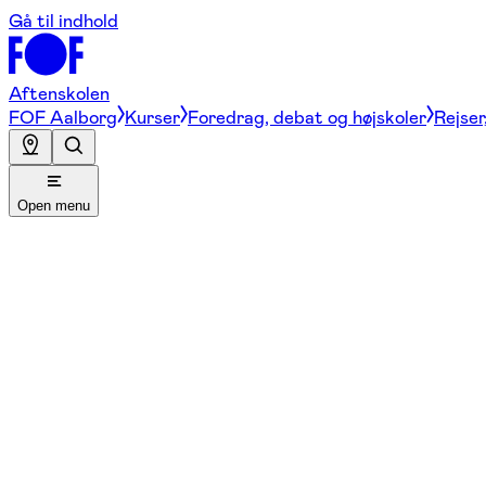
Gå til indhold
Aftenskolen
FOF Aalborg
Kurser
Foredrag, debat og højskoler
Rejser
Open menu