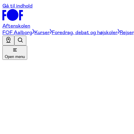
Gå til indhold
Aftenskolen
FOF Aalborg
Kurser
Foredrag, debat og højskoler
Rejser
Open menu