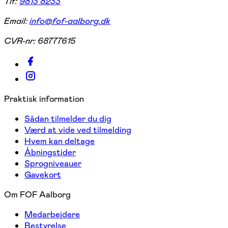
Tlf:
9813 8233
Email:
info@fof-aalborg.dk
CVR-nr:
68777615
Praktisk information
Sådan tilmelder du dig
Værd at vide ved tilmelding
Hvem kan deltage
Åbningstider
Sprogniveauer
Gavekort
Om FOF Aalborg
Medarbejdere
Bestyrelse