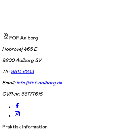
FOF Aalborg
Hobrovej 465 E
9200 Aalborg SV
Tlf:
9813 8233
Email:
info@fof-aalborg.dk
CVR-nr:
68777615
Praktisk information