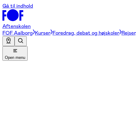
Gå til indhold
Aftenskolen
FOF Aalborg
Kurser
Foredrag, debat og højskoler
Rejser
Open menu