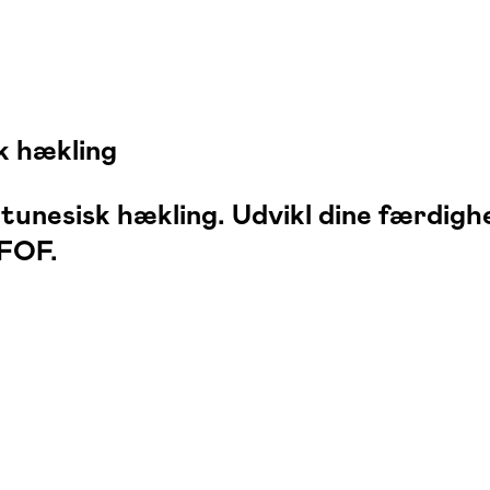
k hækling
r tunesisk hækling. Udvikl dine færdigh
 FOF.