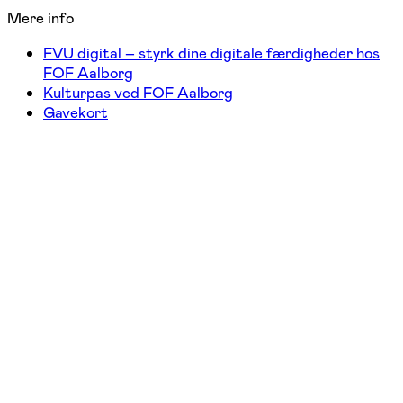
Mere info
FVU digital – styrk dine digitale færdigheder hos
FOF Aalborg
Kulturpas ved FOF Aalborg
Gavekort