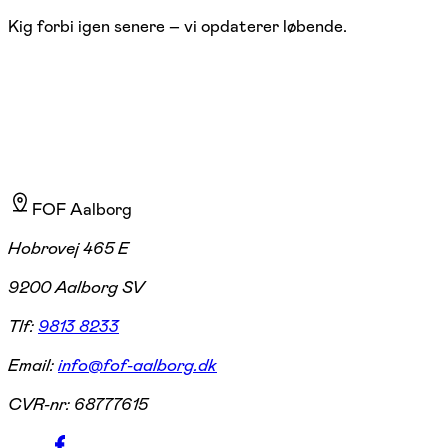
Kig forbi igen senere – vi opdaterer løbende.
FOF Aalborg
Hobrovej 465 E
9200 Aalborg SV
Tlf:
9813 8233
Email:
info@fof-aalborg.dk
CVR-nr:
68777615