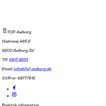
FOF Aalborg
Hobrovej 465 E
9200 Aalborg SV
Tlf:
9813 8233
Email:
info@fof-aalborg.dk
CVR-nr:
68777615
Praktisk information