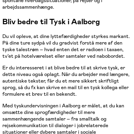
spontane hverdagssituationer, på rejser og i
arbejdssammenhænge.
Bliv bedre til
Tysk
i Aalborg
Du vil opleve, at dine lyttefærdigheder styrkes markant.
På dine ture sydpå vil du gradvist forstå mere af den
tyske talestrøm – hvad enten det er radioen i taxaen,
tv’et på hotelværelset eller samtaler ved nabobordet.
Er du interesseret i at blive bedre til at skrive tysk, er
dette niveau også oplagt. Når du arbejder med længere,
autentiske tekster, får du et mere sikkert skriftligt
sprog, så du fx kan skrive en mail til en tysk kollega eller
formulere et brev til en bekendt.
Med tyskundervisningen i Aalborg er målet, at du kan
omsætte dine sprogfærdigheder til mere
sammenhængende samtaler – fra smalltalk og
rejsekommunikation til dialoger i jobrelaterede
situationer eller dybere samtaler i sociale