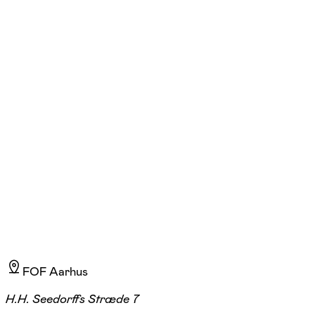
Kristina Junge Jørgensen
Læs mere
Jeg er autoriseret turistfører og cand.mag. i fransk og italiensk med
mange års erfaring som guide, underviser og foredragsholder. Jeg
elsker at formidle Københavns historie og kultur – altid med fokus på
nærvær, gode fortællinger og den levende oplevelse af byen.
FOF Aarhus
H.H. Seedorffs Stræde 7