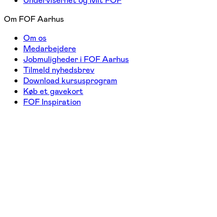
Undervisernet og Mit FOF
Om FOF Aarhus
Om os
Medarbejdere
Jobmuligheder i FOF Aarhus
Tilmeld nyhedsbrev
Download kursusprogram
Køb et gavekort
FOF Inspiration