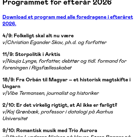
Programmet for efterår 2026
Download et program med alle foredragene i efteråret
2026.
4/9: Folkeligt skal alt nu være
v/Christian Egander Skov, ph.d. og forfatter
11/9: Storpolitik i Arktis
v/Nauja Lynge, forfatter, debttør og tidl. formand for
foreningen i Rigsfællesskabet
18/9: Fra Orbán til Magyar – et historisk magtskifte i
Ungarn
v/Vibe Termansen, journalist og historiker
2/10: Er det virkelig rigtigt, at AI ikke er farligt?
v/Kaj Grønbæk, professor i datalogi på Aarhus
Universitet
9/10: Romantisk musik med Trio Aurora
v/Vibeke Lundgren Nielsen på klaver, Søren Bagger på