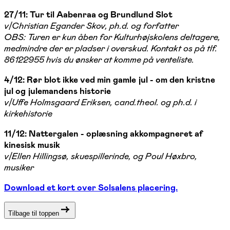
27/11: Tur til Aabenraa og Brundlund Slot
v/Christian Egander Skov, ph.d. og forfatter
OBS: Turen er kun åben for Kulturhøjskolens deltagere,
medmindre der er pladser i overskud. Kontakt os på tlf.
86122955 hvis du ønsker at komme på venteliste.
4/12: Rør blot ikke ved min gamle jul - om den kristne
jul og julemandens historie
v/Uffe Holmsgaard Eriksen, cand.theol. og ph.d. i
kirkehistorie
11/12: Nattergalen - oplæsning akkompagneret af
kinesisk musik
v/Ellen Hillingsø, skuespillerinde, og Poul Høxbro,
musiker
Download et kort over Solsalens placering.
Tilbage til toppen