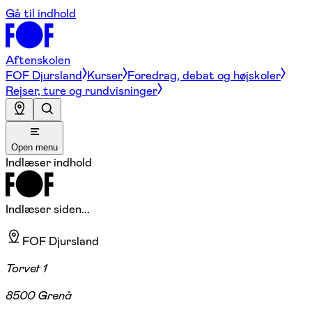
Gå til indhold
Aftenskolen
FOF Djursland
Kurser
Foredrag, debat og højskoler
Rejser, ture og rundvisninger
Open menu
Indlæser indhold
Indlæser siden...
FOF Djursland
Torvet 1
8500 Grenå