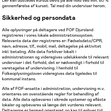
Der kan udstedes kursus bevis på alle hold ved min. 80 %
gennemførelse af kurset. Tal med din underviser herom.
Sikkerhed og persondata
Alle oplysninger på deltagere ved FOF Djursland
registreres i vores lokale administrationssystem.
Relevante data der registreres er: Fødselsdato/CPR,
navn, adresse, tlf., mobil, mail, deltagelse på aktivitet
inkl. betaling. Alle data forbliver lokalt i
administrationen og videregives udelukkende til relevant
underviser i det forhold, det er nødvendigt i forhold til
varetagelse af undervisning. I henhold til
Folkeoplysningsloven videregives data ligeledes til
kommunal instans.
Alle af FOF-ansatte i administration, undervisning m.v.
orienteres om ovenstående regler for behandling af
data. Alle data opbevares i sikrede systemer og aflåste
lokaler og opbevares så længe det vurderes relevant.
Deltagerne er hermed orienteret og kan til enhver tid