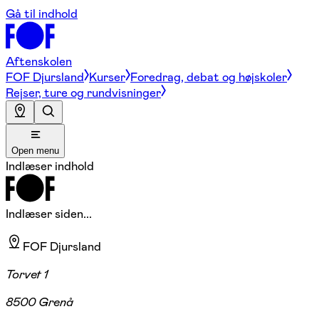
Gå til indhold
Aftenskolen
FOF Djursland
Kurser
Foredrag, debat og højskoler
Rejser, ture og rundvisninger
Open menu
Indlæser indhold
Indlæser siden...
FOF Djursland
Torvet 1
8500 Grenå