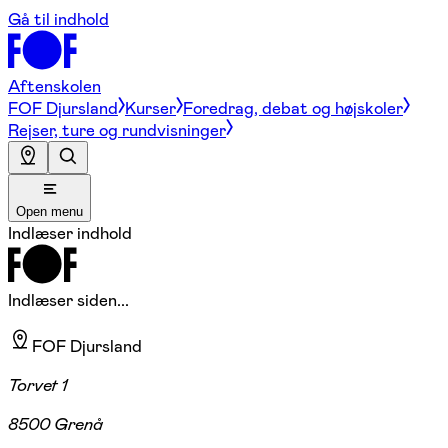
Gå til indhold
Aftenskolen
FOF Djursland
Kurser
Foredrag, debat og højskoler
Rejser, ture og rundvisninger
Open menu
Indlæser indhold
Indlæser siden...
FOF Djursland
Torvet 1
8500 Grenå