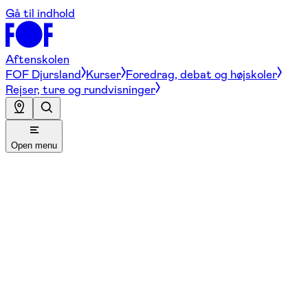
Gå til indhold
Aftenskolen
FOF Djursland
Kurser
Foredrag, debat og højskoler
Rejser, ture og rundvisninger
Open menu