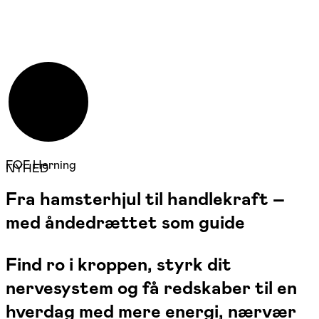
FOF Herning
NYHED
Fra hamsterhjul til handlekraft –
med åndedrættet som guide
Find ro i kroppen, styrk dit
nervesystem og få redskaber til en
hverdag med mere energi, nærvær