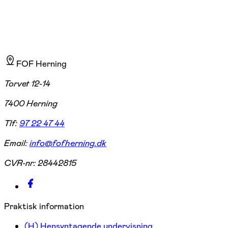
FOF Herning
Torvet 12-14
7400 Herning
Tlf:
97 22 47 44
Email:
info@fofherning.dk
CVR-nr:
28442815
Praktisk information
(H) Hensyntagende undervisning