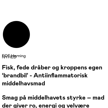
FOF Herning
NYHED
Fisk, fede dråber og kroppens egen
‘brandbil' - Antiinflammatorisk
middelhavsmad
Smag på middelhavets styrke – mad
der giver ro, energi og velvære