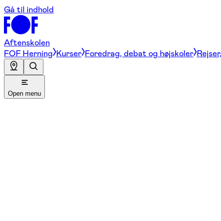
Gå til indhold
Aftenskolen
FOF Herning
Kurser
Foredrag, debat og højskoler
Rejser
Open menu