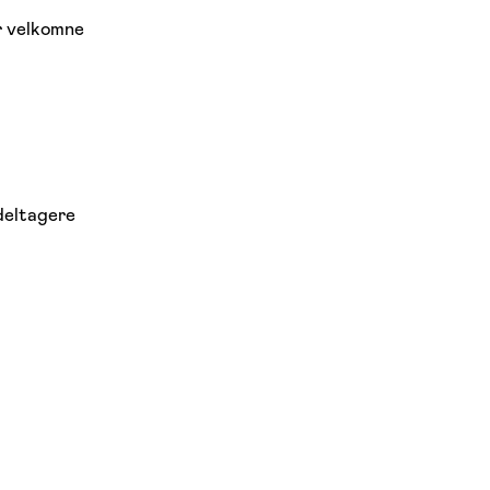
er velkomne
deltagere