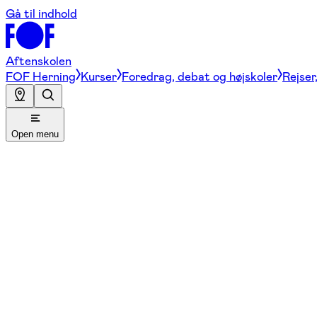
Gå til indhold
Aftenskolen
FOF Herning
Kurser
Foredrag, debat og højskoler
Rejser
Open menu