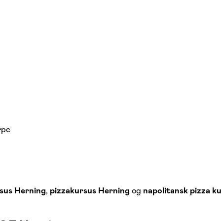
rpe
rsus Herning
,
pizzakursus Herning
og
napolitansk pizza k