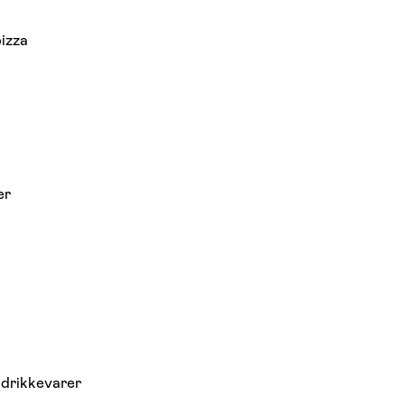
pizza
er
 drikkevarer