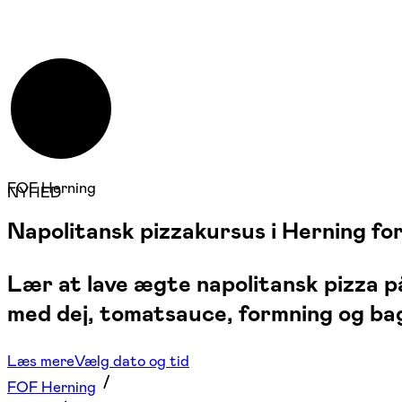
FOF Herning
NYHED
Napolitansk pizzakursus i Herning fo
Lær at lave ægte napolitansk pizza på
med dej, tomatsauce, formning og bag
Læs mere
Vælg dato og tid
FOF Herning