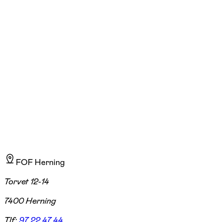
Kirsten Spanggaard
Læs mere
FOF Herning
Torvet 12-14
7400 Herning
Tlf:
97 22 47 44