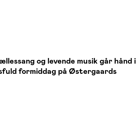
ællessang og levende musik går hånd i
gsfuld formiddag på Østergaards