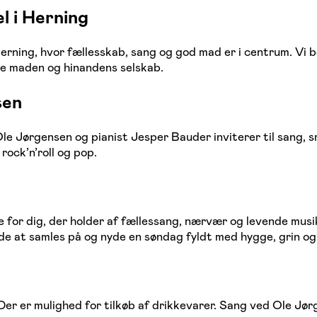
 i Herning
erning, hvor fællesskab, sang og god mad er i centrum. Vi 
nyde maden og hinandens selskab.
sen
le Jørgensen og pianist Jesper Bauder inviterer til sang, 
rock’n’roll og pop.
or dig, der holder af fællessang, nærvær og levende musik. 
åde at samles på og nyde en søndag fyldt med hygge, grin og
r er mulighed for tilkøb af drikkevarer. Sang ved Ole Jør