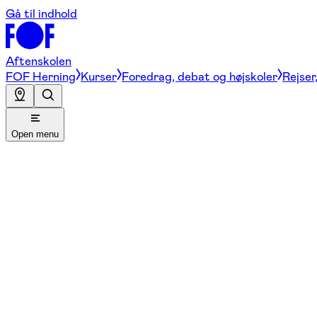
Gå til indhold
Aftenskolen
FOF Herning
Kurser
Foredrag, debat og højskoler
Rejser
Open menu