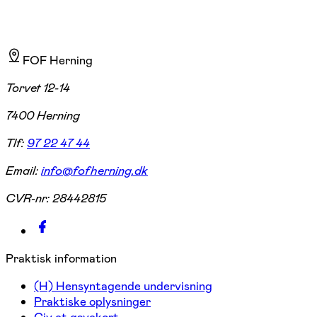
FOF Herning
Torvet 12-14
7400 Herning
Tlf:
97 22 47 44
Email:
info@fofherning.dk
CVR-nr:
28442815
Praktisk information
(H) Hensyntagende undervisning
Praktiske oplysninger
Giv et gavekort